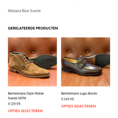
Abbazia Blue Suede
GERELATEERDE PRODUCTEN
Berkelmans Dijon Roble
Berkelmans Lugo Bordo
Suede 007N
€
169.95
€
129.95
OPTIES SELECTEREN
Dit
OPTIES SELECTEREN
Dit
prod
product