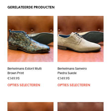
GERELATEERDE PRODUCTEN
Berkelmans Estoril Multi
Berkelmans Sameiro
Brown Print
Piedra Suede
€
149.95
€
149.95
OPTIES SELECTEREN
Dit
OPTIES SELECTEREN
Dit
product
prod
heeft
heef
meerdere
mee
variaties.
varia