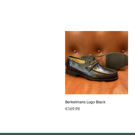
Berkelmans Lugo Black
€
169.95
OPTIES SELECTEREN
Dit
product
heeft