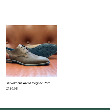
Berkelmans Arcos Cognac Print
€
139.95
OPTIES SELECTEREN
Dit
product
heeft