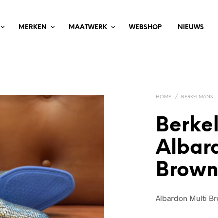
MERKEN
MAATWERK
WEBSHOP
NIEUWS
HOME
/
BERKELMANS
Berke
Albar
Brown 
Albardon Multi Br