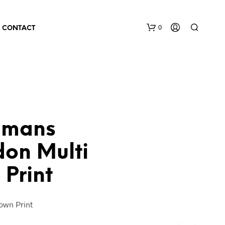
0
CONTACT
lmans
don Multi
Print
own Print