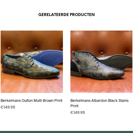
GERELATEERDE PRODUCTEN
Berkelmans Oulton Multi Brown Print
Berkelmans Albardon Black Stains
Print
€
149.95
€
149.95
OPTIES SELECTEREN
Dit
OPTIES SELECTEREN
Dit
product
product
heeft