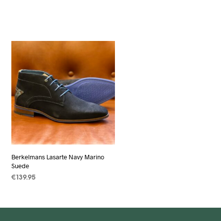
Berkelmans Lasarte Navy Marino
Suede
€
139.95
OPTIES SELECTEREN
Dit
product
heeft