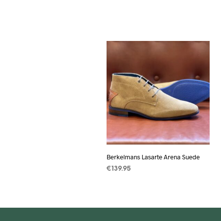
Berkelmans Lasarte Arena Suede
€
139.95
OPTIES SELECTEREN
Dit
product
heeft
meerdere