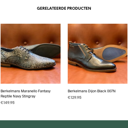
GERELATEERDE PRODUCTEN
Berkelmans Maranello Fantasy
Berkelmans Dijon Black 007N
Reptile Navy Stingray
€
129.95
€
149.95
OPTIES SELECTEREN
Dit
OPTIES SELECTEREN
Dit
product
product
heeft
heeft
meerdere