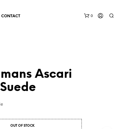
0
CONTACT
lmans Ascari
 Suede
de
OUT OF STOCK