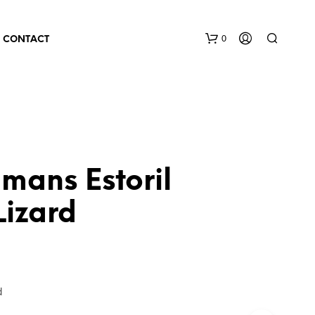
0
CONTACT
mans Estoril
Lizard
d