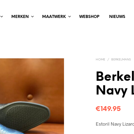
MERKEN
MAATWERK
WEBSHOP
NIEUWS
HOME
/
BERKELMANS
Berkel
Navy 
€
149.95
Estoril Navy Lizar