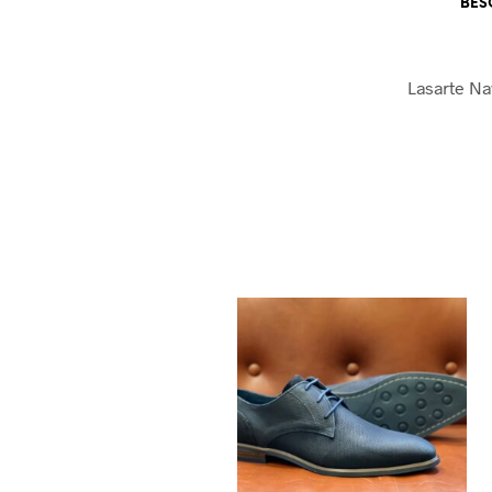
BES
Lasarte N