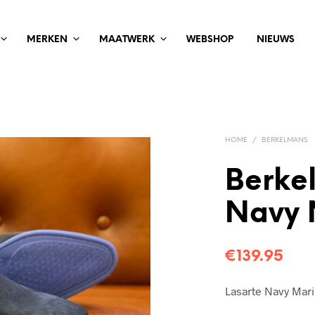
MERKEN
MAATWERK
WEBSHOP
NIEUWS
HOME
/
BERKELMANS
Berke
Navy 
€
139.95
Lasarte Navy Mar