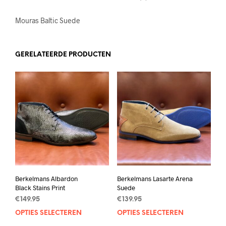
Mouras Baltic Suede
GERELATEERDE PRODUCTEN
Berkelmans Albardon
Berkelmans Lasarte Arena
Black Stains Print
Suede
€
149.95
€
139.95
OPTIES SELECTEREN
Dit
OPTIES SELECTEREN
Dit
product
prod