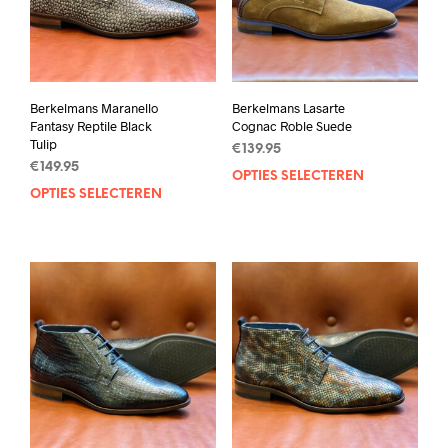
Berkelmans Maranello
Berkelmans Lasarte
Fantasy Reptile Black
Cognac Roble Suede
Tulip
€
139.95
€
149.95
OPTIES SELECTEREN
Dit
OPTIES SELECTEREN
Dit
prod
product
heef
heeft
mee
meerdere
varia
variaties.
Deze
Deze
opti
optie
kan
kan
geko
gekozen
wor
worden
op
op
de
de
prod