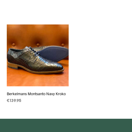
Berkelmans Montsanto Navy Kroko
€
139.95
OPTIES SELECTEREN
Dit
product
heeft
meerdere