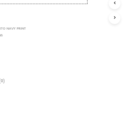
TO NAVY PRINT
NS
0)