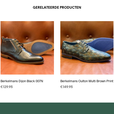
GERELATEERDE PRODUCTEN
Berkelmans Dijon Black 007N
Berkelmans Oulton Multi Brown Print
€
129.95
€
149.95
OPTIES SELECTEREN
Dit
OPTIES SELECTEREN
Dit
product
product
heeft
heeft
meerdere
meerdere