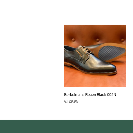
Berkelmans Rouen Black 005N
€
129.95
OPTIES SELECTEREN
Dit
product
heeft
meerdere