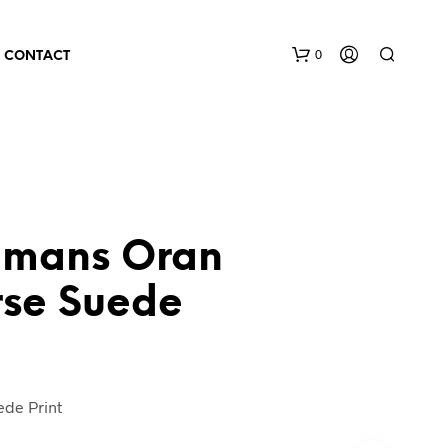
0
CONTACT
lmans Oran
rse Suede
ede Print