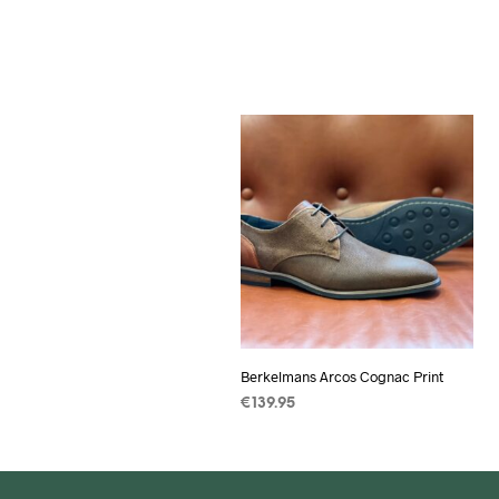
Berkelmans Arcos Cognac Print
€
139.95
OPTIES SELECTEREN
Dit
product
heeft