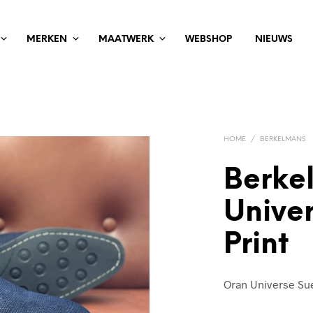
MERKEN
MAATWERK
WEBSHOP
NIEUWS
HOME
/
BERKELMANS
Berke
Unive
Print
Oran Universe Su