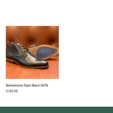
Berkelmans Dijon Black 007N
€
129.95
OPTIES SELECTEREN
Dit
product
heeft