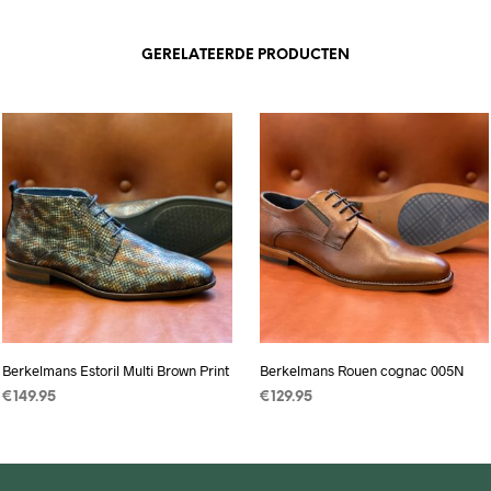
GERELATEERDE PRODUCTEN
Berkelmans Estoril Multi Brown Print
Berkelmans Rouen cognac 005N
€
149.95
€
129.95
OPTIES SELECTEREN
Dit
OPTIES SELECTEREN
Dit
product
product
heeft
heeft