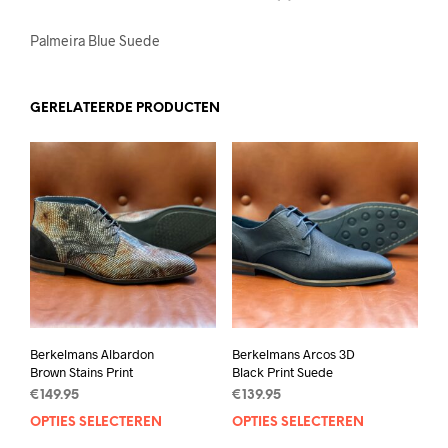
Palmeira Blue Suede
GERELATEERDE PRODUCTEN
Berkelmans Albardon
Berkelmans Arcos 3D
Brown Stains Print
Black Print Suede
€
149.95
€
139.95
OPTIES SELECTEREN
Dit
OPTIES SELECTEREN
Dit
product
prod