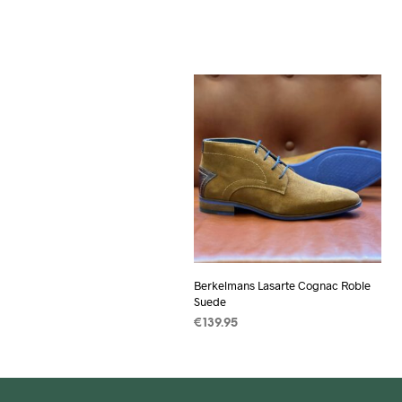
Berkelmans Lasarte Cognac Roble
Suede
€
139.95
OPTIES SELECTEREN
Dit
product
heeft