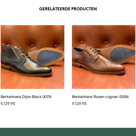
GERELATEERDE PRODUCTEN
Berkelmans Dijon Black 007N
Berkelmans Rouen cognac 005N
€
129.95
€
129.95
OPTIES SELECTEREN
Dit
OPTIES SELECTEREN
Dit
product
product
heeft
heeft
meerdere
meerdere