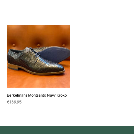
Berkelmans Montsanto Navy Kroko
€
139.95
OPTIES SELECTEREN
Dit
product
heeft
meerdere