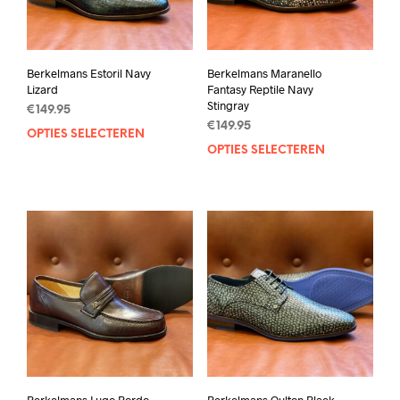
Berkelmans Estoril Navy
Berkelmans Maranello
Lizard
Fantasy Reptile Navy
Stingray
€
149.95
€
149.95
OPTIES SELECTEREN
Dit
OPTIES SELECTEREN
Dit
product
prod
heeft
heef
meerdere
mee
variaties.
varia
Deze
Deze
optie
opti
kan
kan
gekozen
geko
worden
wor
op
op
de
de
productpagina
prod