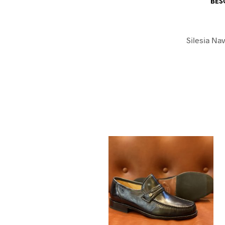
BES
Silesia Na