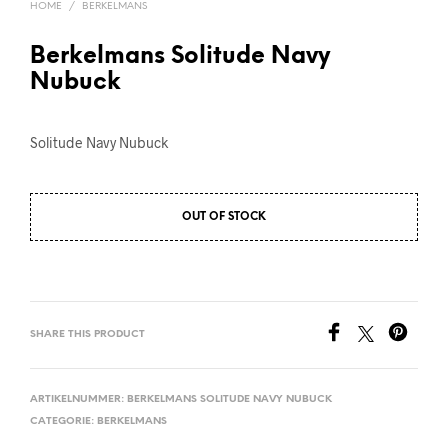
HOME
/
BERKELMANS
Berkelmans Solitude Navy
Nubuck
Solitude Navy Nubuck
OUT OF STOCK
SHARE THIS PRODUCT
ARTIKELNUMMER:
BERKELMANS SOLITUDE NAVY NUBUCK
CATEGORIE:
BERKELMANS