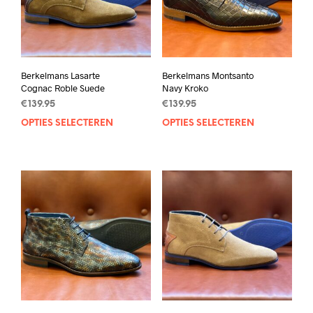
Berkelmans Lasarte
Berkelmans Montsanto
Cognac Roble Suede
Navy Kroko
€
139.95
€
139.95
OPTIES SELECTEREN
Dit
OPTIES SELECTEREN
Dit
product
prod
heeft
heef
meerdere
mee
variaties.
varia
Deze
Deze
optie
opti
kan
kan
gekozen
geko
worden
wor
op
op
de
de
productpagina
prod