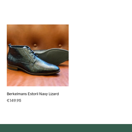
Berkelmans Estoril Navy Lizard
€
149.95
OPTIES SELECTEREN
Dit
product
heeft
meerdere