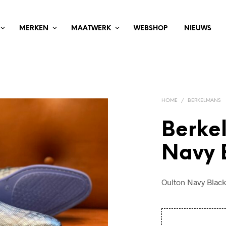
MERKEN
MAATWERK
WEBSHOP
NIEUWS
HOME
/
BERKELMANS
Berke
Navy B
Oulton Navy Black