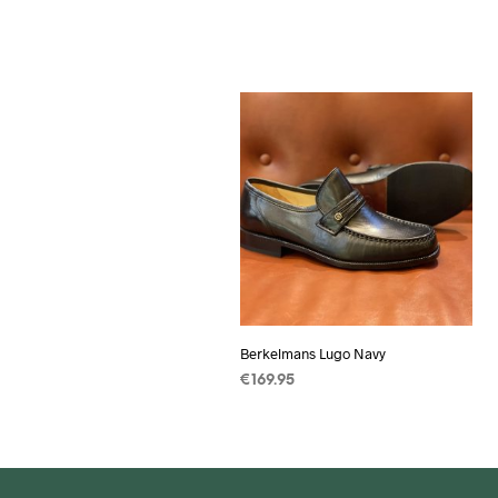
Berkelmans Lugo Navy
€
169.95
OPTIES SELECTEREN
Dit
product
heeft
meerdere