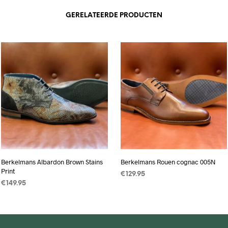
GERELATEERDE PRODUCTEN
Berkelmans Albardon Brown Stains
Berkelmans Rouen cognac 005N
Print
€
129.95
€
149.95
OPTIES SELECTEREN
Dit
OPTIES SELECTEREN
Dit
product
product
heeft
heeft
meerdere