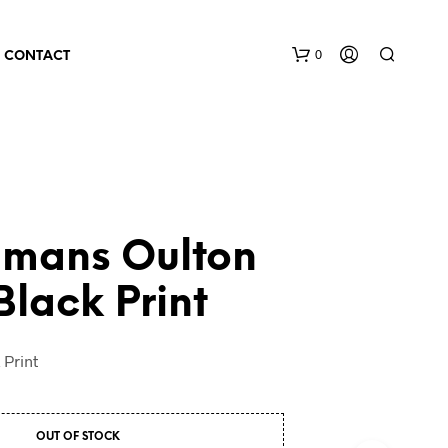
0
CONTACT
lmans Oulton
lack Print
 Print
OUT OF STOCK