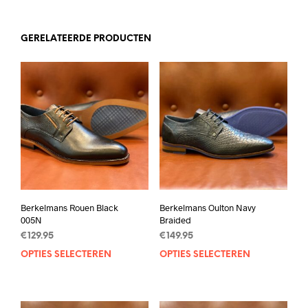
GERELATEERDE PRODUCTEN
Berkelmans Rouen Black
Berkelmans Oulton Navy
005N
Braided
€
129.95
€
149.95
OPTIES SELECTEREN
Dit
OPTIES SELECTEREN
Dit
product
prod
heeft
heef
meerdere
mee