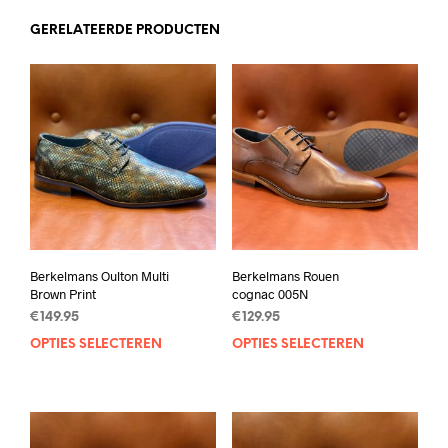
GERELATEERDE PRODUCTEN
Berkelmans Oulton Multi
Berkelmans Rouen
Brown Print
cognac 005N
€
149.95
€
129.95
OPTIES SELECTEREN
Dit
OPTIES SELECTEREN
Dit
product
prod
heeft
heef
meerdere
mee
variaties.
varia