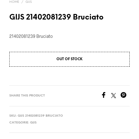
HOME
/
GIJS
GIJS 21402081239 Bruciato
21402081239 Bruciato
OUT OF STOCK
SHARE THIS PRODUCT
SKU:
GIJS 21402081239 BRUCIATO
CATEGORIE:
GIJS