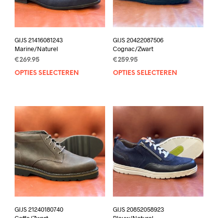
GIJS 21416081243
GIJS 20422087506
Marine/Naturel
Cognac/Zwart
€
269.95
€
259.95
OPTIES SELECTEREN
Dit
OPTIES SELECTEREN
Dit
product
prod
heeft
heef
meerdere
mee
variaties.
varia
Deze
Deze
optie
opti
kan
kan
gekozen
geko
worden
wor
op
op
de
de
productpagina
prod
GIJS 21240180740
GIJS 20852058923