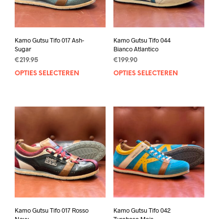
Kamo Gutsu Tifo 017 Ash-
Kamo Gutsu Tifo 044
Sugar
Bianco Atlantico
€
219.95
€
199.90
OPTIES SELECTEREN
Dit
OPTIES SELECTEREN
Dit
product
prod
heeft
heef
meerdere
mee
variaties.
varia
Deze
Deze
optie
opti
kan
kan
gekozen
geko
worden
wor
op
op
de
de
productpagina
prod
Kamo Gutsu Tifo 017 Rosso
Kamo Gutsu Tifo 042