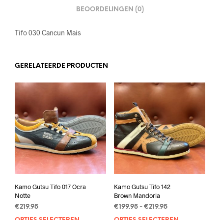
BEOORDELINGEN (0)
Tifo 030 Cancun Mais
GERELATEERDE PRODUCTEN
Kamo Gutsu Tifo 017 Ocra
Kamo Gutsu Tifo 142
Notte
Brown Mandorla
Prijsklasse:
€
219.95
€
199.95
-
€
219.95
€199.95