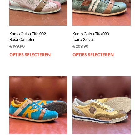
Kamo Gutsu Tifa 002
Kamo Gutsu Tifo 030
Rosa-Camelia
Icaro-Salvia
€
199.90
€
209.90
OPTIES SELECTEREN
Dit
OPTIES SELECTEREN
Dit
product
prod
heeft
heef
meerdere
mee
variaties.
varia
Deze
Deze
optie
opti
kan
kan
gekozen
geko
worden
wor
op
op
de
de
productpagina
prod