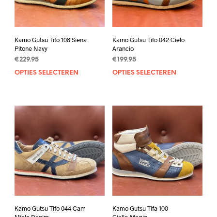
Kamo Gutsu Tifo 108 Siena
Kamo Gutsu Tifo 042 Cielo
Pitone Navy
Arancio
€
229.95
€
199.95
OPTIES SELECTEREN
Dit
OPTIES SELECTEREN
Dit
product
prod
heeft
heef
meerdere
mee
variaties.
varia
Deze
Deze
optie
opti
kan
kan
gekozen
geko
worden
wor
op
op
de
de
productpagina
prod
Kamo Gutsu Tifo 044 Cam
Kamo Gutsu Tifa 100