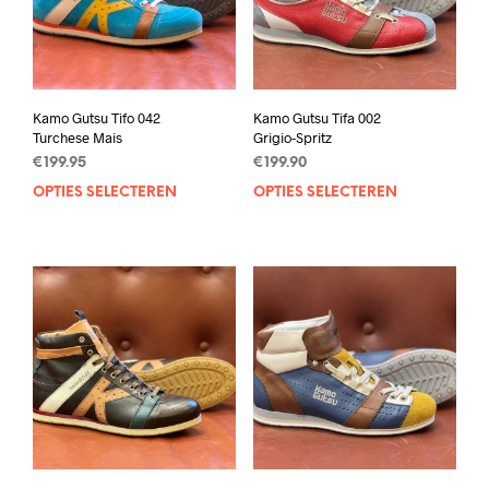
Kamo Gutsu Tifo 042
Kamo Gutsu Tifa 002
Turchese Mais
Grigio-Spritz
€
199.95
€
199.90
OPTIES SELECTEREN
Dit
OPTIES SELECTEREN
Dit
product
prod
heeft
heef
meerdere
mee
variaties.
varia
Deze
Deze
optie
opti
kan
kan
gekozen
geko
worden
wor
op
op
de
de
productpagina
prod