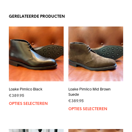
GERELATEERDE PRODUCTEN
Loake Pimlico Black
Loake Pimlico Mid Brown
Suede
€
389.95
€
389.95
OPTIES SELECTEREN
Dit
OPTIES SELECTEREN
Dit
product
prod
heeft
heef
meerdere
mee
variaties.