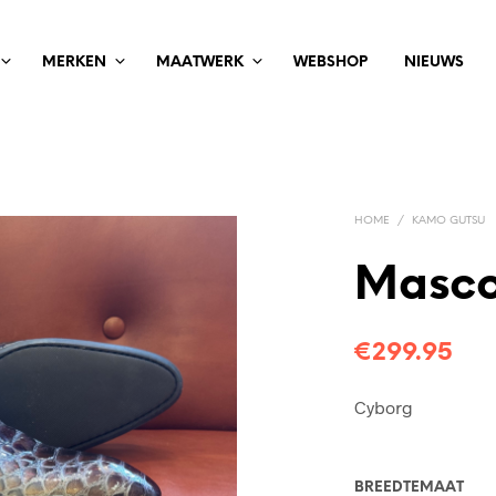
MERKEN
MAATWERK
WEBSHOP
NIEUWS
HOME
/
KAMO GUTSU
Masco
€
299.95
Cyborg
BREEDTEMAAT