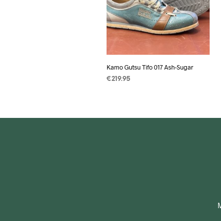
Kamo Gutsu Tifo 017 Ash-Sugar
€
219.95
OPTIES SELECTEREN
Dit
product
heeft
meerdere
variaties.
Deze
optie
kan
gekozen
worden
M
op