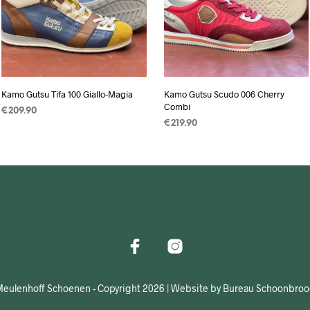
Kamo Gutsu Tifa 100 Giallo-Magia
Kamo Gutsu Scudo 006 Cherry
Combi
€
209.90
€
219.90
OPTIES SELECTEREN
Dit
OPTIES SELECTEREN
Dit
product
product
heeft
heeft
meerdere
meerdere
variaties.
variaties.
Deze
Deze
optie
optie
kan
kan
gekozen
gekozen
worden
eulenhoff Schoenen - Copyright 2026 | Website by Bureau Schoonbro
worden
op