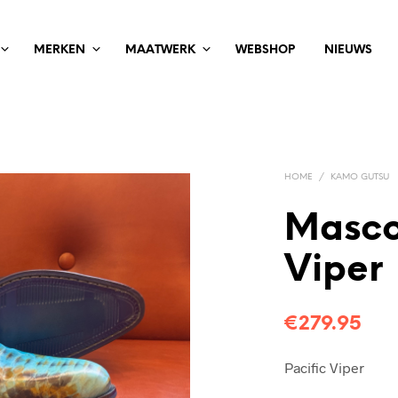
MERKEN
MAATWERK
WEBSHOP
NIEUWS
HOME
/
KAMO GUTSU
Mascol
Viper
€
279.95
Pacific Viper