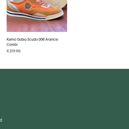
Kamo Gutsu Scudo 006 Arancio
Combi
€
219.90
OPTIES SELECTEREN
Dit
product
heeft
meerdere
variaties.
Deze
optie
kan
gekozen
od
worden