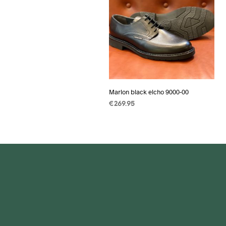
Marlon black elcho 9000-00
€
269.95
OPTIES SELECTEREN
Dit
product
heeft
meerdere
variaties.
Deze
optie
kan
gekozen