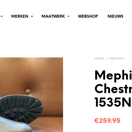
MERKEN
MAATWERK
WEBSHOP
NIEUWS
HOME
/
MEPHISTO
Mephi
Chest
1535N
€
259.95