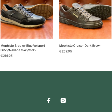
Mephisto Bradley Blue Velsport
Mephisto Cruiser Dark Brown
3655/Nevada 1545/1535
€
239.95
€
214.95
OPTIES SELECTEREN
Dit
OPTIES SELECTEREN
Dit
product
product
heeft
heeft
meerdere
meerdere
variaties.
variaties.
Deze
Deze
optie
optie
kan
kan
gekozen
gekozen