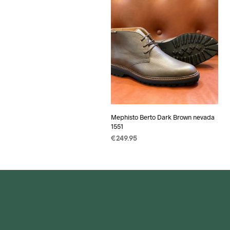
Mephisto Berto Dark Brown nevada
1551
€
249.95
OPTIES SELECTEREN
Dit
product
heeft
meerdere
variaties.
Deze
optie