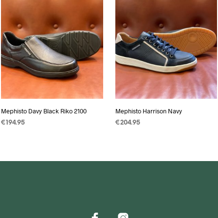
Mephisto Davy Black Riko 2100
Mephisto Harrison Navy
€
194.95
€
204.95
OPTIES SELECTEREN
Dit
OPTIES SELECTEREN
Dit
product
product
heeft
heeft
meerdere
meerdere
variaties.
variaties.
Deze
Deze
optie
optie