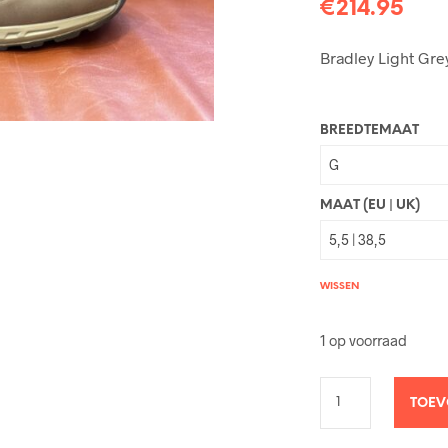
€
214.95
Bradley Light Gr
BREEDTEMAAT
MAAT (EU | UK)
WISSEN
1 op voorraad
TOEV