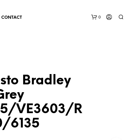
0
CONTACT
sto Bradley
Grey
05/VE3603/R
0/6135