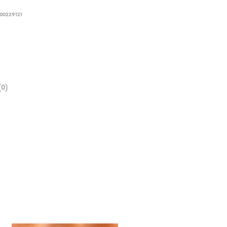
00229121
0)