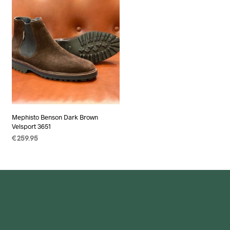
Mephisto Benson Dark Brown
Velsport 3651
€
259.95
OPTIES SELECTEREN
Dit
product
heeft
meerdere
variaties.
Deze
optie