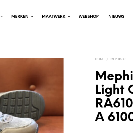
MERKEN
MAATWERK
WEBSHOP
NIEUWS
HOME
/
MEPHISTO
Mephi
Light 
RA61
A 610