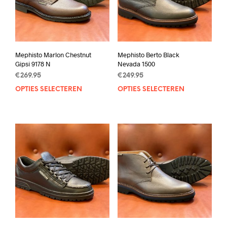
Mephisto Marlon Chestnut
Mephisto Berto Black
Gipsi 9178 N
Nevada 1500
€
269.95
€
249.95
OPTIES SELECTEREN
Dit
OPTIES SELECTEREN
Dit
product
prod
heeft
heef
meerdere
mee
variaties.
varia
Deze
Deze
optie
opti
kan
kan
gekozen
geko
worden
wor
op
op
de
de
productpagina
prod