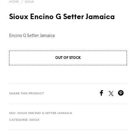
HOME
/
SIOUX
Sioux Encino G Setter Jamaica
Encino G Setter Jamaica
OUT OF STOCK
SHARE THIS PRODUCT
SKU:
SIOUX ENCINO G SETTER JAMAICA
CATEGORIE:
SIOUX