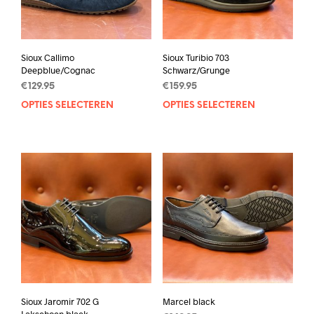
Sioux Callimo
Sioux Turibio 703
Deepblue/Cognac
Schwarz/Grunge
€
129.95
€
159.95
OPTIES SELECTEREN
Dit
OPTIES SELECTEREN
Dit
product
prod
heeft
heef
meerdere
mee
variaties.
varia
Deze
Deze
optie
opti
kan
kan
gekozen
geko
worden
wor
op
op
de
de
productpagina
prod
Sioux Jaromir 702 G
Marcel black