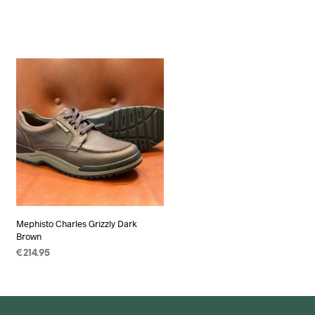
Mephisto Charles Grizzly Dark
Brown
€
214.95
OPTIES SELECTEREN
Dit
product
heeft