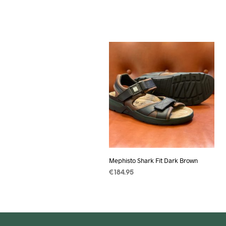
Mephisto Shark Fit Dark Brown
€
184.95
OPTIES SELECTEREN
Dit
product
heeft
meerdere