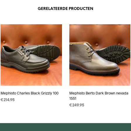
GERELATEERDE PRODUCTEN
Mephisto Charles Black Grizzly 100
Mephisto Berto Dark Brown nevada
1551
€
214.95
€
249.95
OPTIES SELECTEREN
Dit
OPTIES SELECTEREN
Dit
product
product
heeft
heeft
meerdere