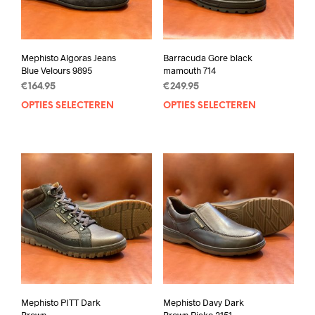
Mephisto Algoras Jeans
Barracuda Gore black
Blue Velours 9895
mamouth 714
€
164.95
€
249.95
OPTIES SELECTEREN
Dit
OPTIES SELECTEREN
Dit
product
prod
heeft
heef
meerdere
mee
variaties.
varia
Deze
Deze
optie
opti
kan
kan
gekozen
geko
worden
wor
op
op
de
de
productpagina
prod
Mephisto PITT Dark
Mephisto Davy Dark