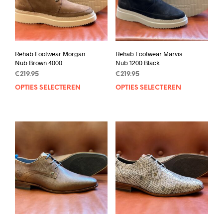
Rehab Footwear Morgan
Rehab Footwear Marvis
Nub Brown 4000
Nub 1200 Black
€
219.95
€
219.95
OPTIES SELECTEREN
Dit
OPTIES SELECTEREN
Dit
product
prod
heeft
heef
meerdere
mee
variaties.
varia
Deze
Deze
optie
opti
kan
kan
gekozen
geko
worden
wor
op
op
de
de
productpagina
prod