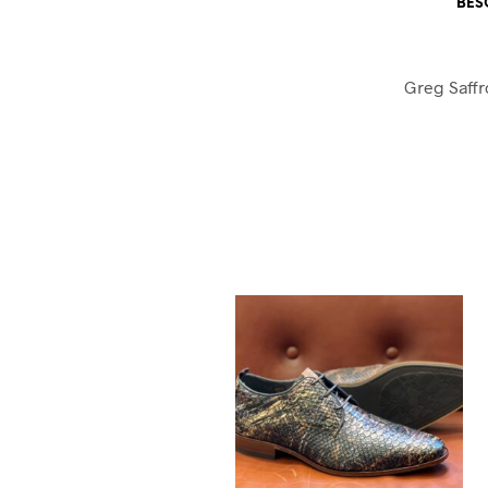
BES
Greg Saff