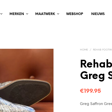
MERKEN
MAATWERK
WEBSHOP
NIEUWS
HOME
/
REHAB FOOTW
Rehab
Greg 
€
199.95
Greg Saffron Gre