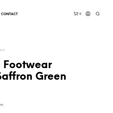
0
CONTACT
EAR
 Footwear
Saffron Green
en