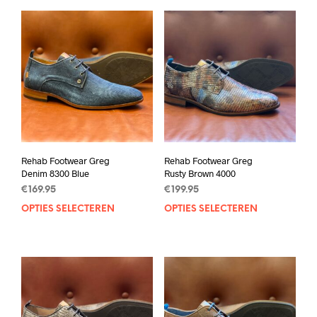
Rehab Footwear Greg
Rehab Footwear Greg
Denim 8300 Blue
Rusty Brown 4000
€
169.95
€
199.95
OPTIES SELECTEREN
Dit
OPTIES SELECTEREN
Dit
product
prod
heeft
heef
meerdere
mee
variaties.
varia
Deze
Deze
optie
opti
kan
kan