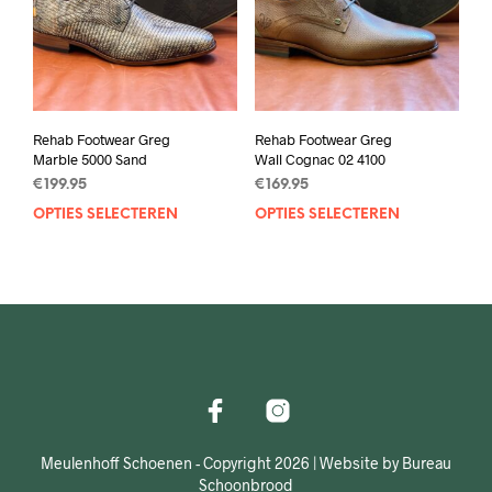
gekozen
geko
worden
wor
op
op
de
de
productpagina
prod
Rehab Footwear Greg
Rehab Footwear Greg
Marble 5000 Sand
Wall Cognac 02 4100
€
199.95
€
169.95
OPTIES SELECTEREN
Dit
OPTIES SELECTEREN
Dit
product
prod
heeft
heef
meerdere
mee
variaties.
varia
Deze
Deze
optie
opti
kan
kan
gekozen
geko
worden
wor
op
op
Meulenhoff Schoenen - Copyright 2026 | Website by Bureau
de
de
Schoonbrood