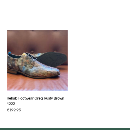
Rehab Footwear Greg Rusty Brown
4000
€
199.95
OPTIES SELECTEREN
Dit
product