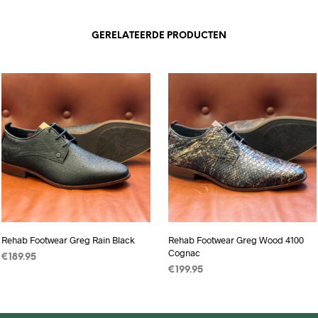
GERELATEERDE PRODUCTEN
Rehab Footwear Greg Rain Black
Rehab Footwear Greg Wood 4100
Cognac
€
189.95
€
199.95
OPTIES SELECTEREN
Dit
OPTIES SELECTEREN
Dit
product
product
heeft