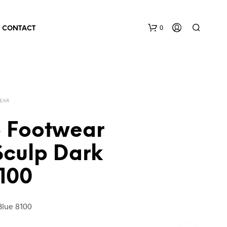
0
CONTACT
EAR
 Footwear
Sculp Dark
8100
Blue 8100