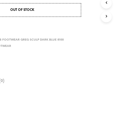
OUT OF STOCK
B FOOTWEAR GREG SCULP DARK BLUE 8100
OTWEAR
0)