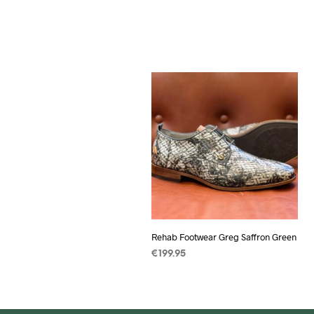
Rehab Footwear Greg Saffron Green
€
199.95
OPTIES SELECTEREN
Dit
product
heeft