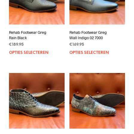
Rehab Footwear Greg
Rehab Footwear Greg
Rain Black
Wall Indigo 02 7000
€
189.95
€
169.95
OPTIES SELECTEREN
Dit
OPTIES SELECTEREN
Dit
product
prod
heeft
heef
meerdere
mee
variaties.
varia
Deze
Deze
optie
opti
kan
kan
gekozen
geko
worden
wor
op
op
de
de
productpagina
prod