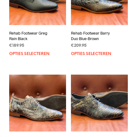
Rehab Footwear Greg
Rehab Footwear Barry
Rain Black
Duo Blue-Brown
€
189.95
€
209.95
OPTIES SELECTEREN
Dit
OPTIES SELECTEREN
Dit
product
prod
heeft
heef
meerdere
mee
variaties.
varia
Deze
Deze
optie
opti
kan
kan
gekozen
geko
worden
wor
op
op
de
de
productpagina
prod