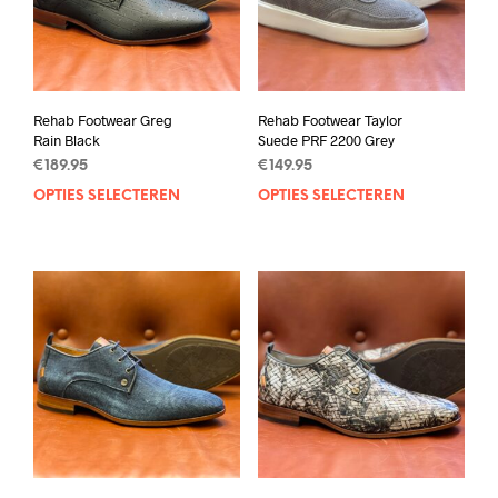
Rehab Footwear Greg
Rehab Footwear Taylor
Rain Black
Suede PRF 2200 Grey
€
189.95
€
149.95
OPTIES SELECTEREN
Dit
OPTIES SELECTEREN
Dit
product
prod
heeft
heef
meerdere
mee
variaties.
varia
Deze
Deze
optie
opti
kan
kan
gekozen
geko
worden
wor
op
op
de
de
productpagina
prod