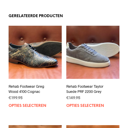
GERELATEERDE PRODUCTEN
Rehab Footwear Greg
Rehab Footwear Taylor
Wood 4100 Cognac
Suede PRF 2200 Grey
€
199.95
€
149.95
OPTIES SELECTEREN
Dit
OPTIES SELECTEREN
Dit
product
prod
heeft
heef
meerdere
mee