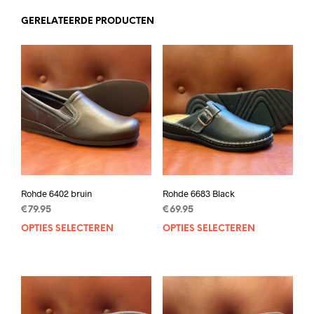
GERELATEERDE PRODUCTEN
Rohde 6402 bruin
Rohde 6683 Black
€
79.95
€
69.95
OPTIES SELECTEREN
Dit
OPTIES SELECTEREN
Dit
product
prod
heeft
heef
meerdere
mee
variaties.
varia
Deze
Deze