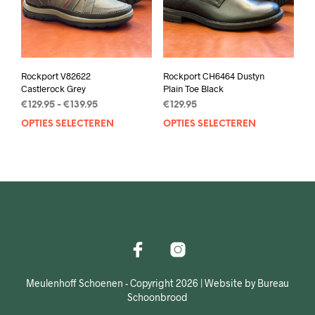
Rockport V82622
Rockport CH6464 Dustyn
Castlerock Grey
Plain Toe Black
Prijsklasse:
€
129.95
-
€
139.95
€
129.95
€129.95
OPTIES SELECTEREN
Dit
OPTIES SELECTEREN
Dit
tot
product
prod
€139.95
heeft
heef
meerdere
mee
variaties.
varia
Deze
Deze
optie
opti
kan
kan
gekozen
geko
worden
wor
op
op
Meulenhoff Schoenen - Copyright 2026 | Website by Bureau
de
de
Schoonbrood
productpagina
prod