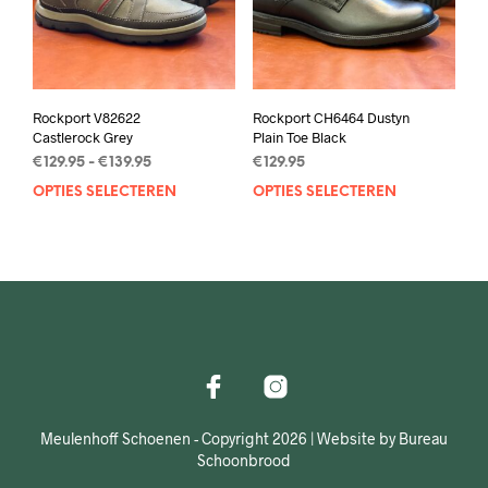
Rockport V82622
Rockport CH6464 Dustyn
Castlerock Grey
Plain Toe Black
Prijsklasse:
€
129.95
-
€
139.95
€
129.95
€129.95
OPTIES SELECTEREN
Dit
OPTIES SELECTEREN
Dit
tot
product
prod
€139.95
heeft
heef
meerdere
mee
variaties.
varia
Deze
Deze
optie
opti
kan
kan
gekozen
geko
worden
wor
op
op
Meulenhoff Schoenen - Copyright 2026 | Website by Bureau
de
de
Schoonbrood
productpagina
prod