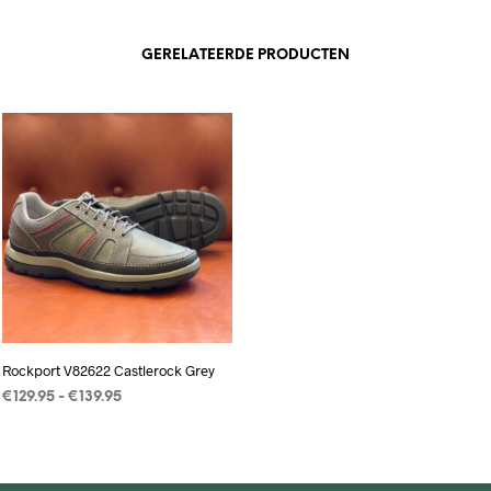
GERELATEERDE PRODUCTEN
Rockport V82622 Castlerock Grey
Prijsklasse:
€
129.95
-
€
139.95
€129.95
OPTIES SELECTEREN
Dit
tot
product
€139.95
heeft