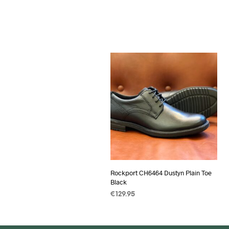
Rockport CH6464 Dustyn Plain Toe
Black
€
129.95
OPTIES SELECTEREN
Dit
product