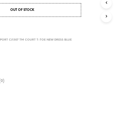
OUT OF STOCK
PORT CJ1307 TM COURT T-TOE NEW DRESS BLUE
0)