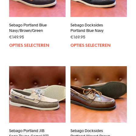
Sebago Portland Blue
Sebago Docksides
Navy/Brown/Green
Portland Blue Navy
€
149.95
€
169.95
OPTIES SELECTEREN
Dit
OPTIES SELECTEREN
Dit
product
prod
heeft
heef
meerdere
mee
variaties.
varia
Deze
Deze
optie
opti
kan
kan
gekozen
geko
worden
wor
op
op
de
de
productpagina
prod
Sebago Portland JIB
Sebago Docksides