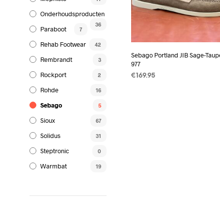
gekoz
Onderhoudsproducten
worde
36
op
Paraboot
7
de
Rehab Footwear
42
produc
Sebago Portland JIB Sage-Tau
Rembrandt
3
977
Rockport
2
€
169.95
Rohde
OPTIES SELECTEREN
Dit
16
produc
Sebago
5
heeft
Sioux
67
meerd
Solidus
31
variati
Deze
Steptronic
0
optie
Warmbat
19
kan
gekoz
worde
op