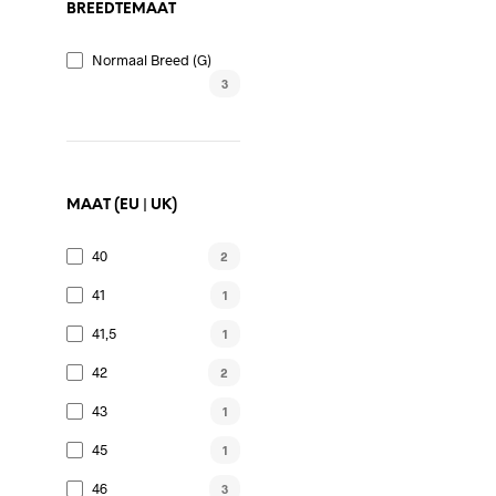
de
BREEDTEMAAT
produc
Normaal Breed (G)
3
MAAT (EU | UK)
40
2
41
1
41,5
1
42
2
43
1
45
1
46
3