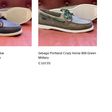
lue
Sebago Portland Crazy Horse 909 Green
n
Military
€
169.95
EREN
Dit
OPTIES SELECTEREN
Dit
product
product
heeft
heeft
meerdere
meerdere
variaties.
variaties.
Deze
Deze
optie
optie