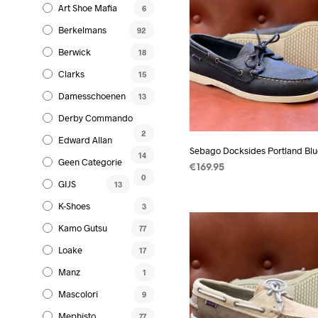
Art Shoe Mafia
6
Berkelmans
92
Berwick
18
Clarks
15
Damesschoenen
13
Derby Commando
2
Edward Allan
Sebago Docksides Portland Bl
14
Geen Categorie
€
169.95
0
GIJS
13
OPTIES SELECTEREN
Dit
produc
K-Shoes
3
heeft
Kamo Gutsu
77
meerd
Loake
17
variati
Manz
Deze
1
optie
Mascolori
9
kan
Mephisto
77