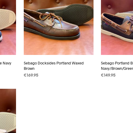
ue Navy
Sebago Docksides Portland Waxed
Sebago Portland B
Brown
Navy/Brown/Gree
€
169.95
€
149.95
OPTIES SELECTEREN
Dit
OPTIES SELECT
t
product
heeft
ere
meerdere
es.
variaties.
Deze
optie