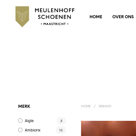
HOME
OVER ONS
MERK
HOME
/
SEBAGO
Aigle
2
Ambiorix
13