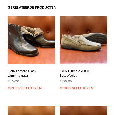
GERELATEERDE PRODUCTEN
Sioux Lanford Black
Sioux Giumelo 700 H
Lamm-Nappa
Bosco Velour
€
169.95
€
129.95
OPTIES SELECTEREN
Dit
OPTIES SELECTEREN
Dit
product
prod
heeft
heef
meerdere
mee
variaties.
varia