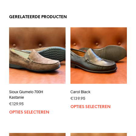
GERELATEERDE PRODUCTEN
Sioux Giumelo 700H
Carol Black
Kastanie
€
139.95
€
129.95
OPTIES SELECTEREN
Dit
OPTIES SELECTEREN
Dit
prod
product
heef
heeft
mee
meerdere
varia