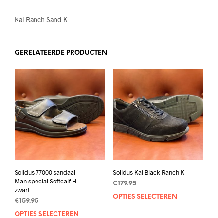
Kai Ranch Sand K
GERELATEERDE PRODUCTEN
Solidus 77000 sandaal
Solidus Kai Black Ranch K
Man special Softcalf H
€
179.95
zwart
OPTIES SELECTEREN
Dit
€
159.95
prod
OPTIES SELECTEREN
Dit