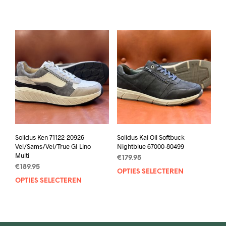
heef
product
mee
heeft
varia
meerdere
Deze
variaties.
opti
Deze
kan
optie
geko
kan
wor
gekozen
op
worden
de
op
prod
de
productpagina
Solidus Ken 71122-20926
Solidus Kai Oil Softbuck
Vel/Sams/Vel/True GI Lino
Nightblue 67000-80499
Multi
€
179.95
€
189.95
OPTIES SELECTEREN
Dit
OPTIES SELECTEREN
Dit
prod
product
heef
heeft
mee
meerdere
varia
variaties.
Deze